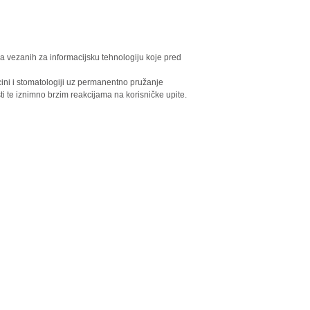
a vezanih za informacijsku tehnologiju koje pred
icini i stomatologiji uz permanentno pružanje
ti te iznimno brzim reakcijama na korisničke upite.
uge savjetništva, izradu, projektiranje i održavanje informacijskih su
matološkom opremom vrhunske kvalitete.