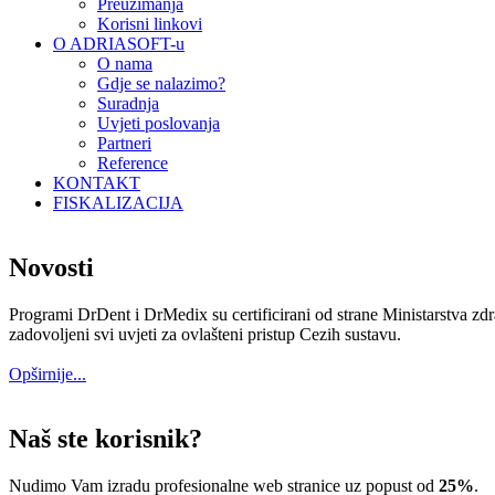
Preuzimanja
Korisni linkovi
O ADRIASOFT-u
O nama
Gdje se nalazimo?
Suradnja
Uvjeti poslovanja
Partneri
Reference
KONTAKT
FISKALIZACIJA
Novosti
Programi DrDent i DrMedix su certificirani od strane Ministarstva zdr
zadovoljeni svi uvjeti za ovlašteni pristup Cezih sustavu.
Opširnije...
Naš ste korisnik?
Nudimo Vam izradu profesionalne web stranice uz popust od
25%
.