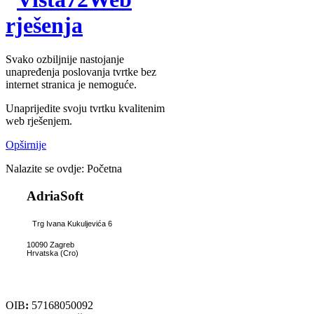
rješenja
Svako ozbiljnije nastojanje
unapređenja poslovanja tvrtke bez
internet stranica je nemoguće.
Unaprijedite svoju tvrtku kvalitenim
web rješenjem.
Opširnije
Nalazite se ovdje:
Početna
AdriaSoft
Trg Ivana Kukuljevića 6
10090 Zagreb
Hrvatska (Cro)
OIB
:
57168050092