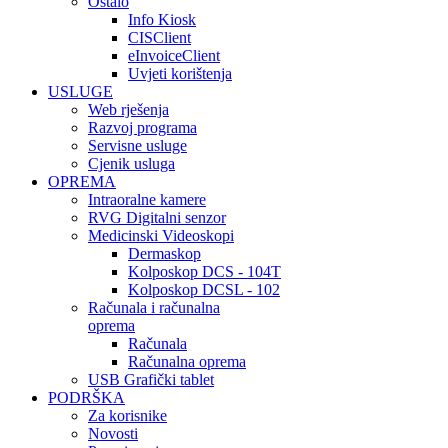
Ostalo
Info Kiosk
CISClient
eInvoiceClient
Uvjeti korištenja
USLUGE
Web rješenja
Razvoj programa
Servisne usluge
Cjenik usluga
OPREMA
Intraoralne kamere
RVG Digitalni senzor
Medicinski Videoskopi
Dermaskop
Kolposkop DCS - 104T
Kolposkop DCSL - 102
Računala i računalna
oprema
Računala
Računalna oprema
USB Grafički tablet
PODRŠKA
Za korisnike
Novosti