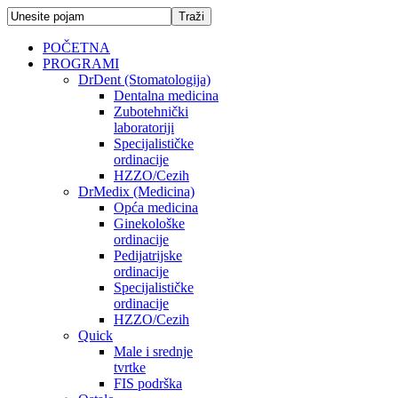
POČETNA
PROGRAMI
DrDent (Stomatologija)
Dentalna medicina
Zubotehnički
laboratoriji
Specijalističke
ordinacije
HZZO/Cezih
DrMedix (Medicina)
Opća medicina
Ginekološke
ordinacije
Pedijatrijske
ordinacije
Specijalističke
ordinacije
HZZO/Cezih
Quick
Male i srednje
tvrtke
FIS podrška