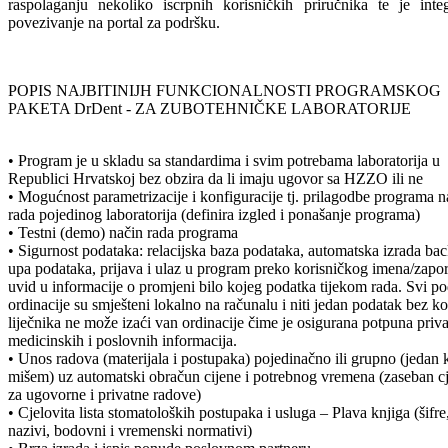
raspolaganju nekoliko iscrpnih korisničkih priručnika te je integ
povezivanje na portal za podršku.
POPIS NAJBITINIJH FUNKCIONALNOSTI PROGRAMSKOG
PAKETA DrDent - ZA ZUBOTEHNIČKE LABORATORIJE
• Program je u skladu sa standardima i svim potrebama laboratorija u
Republici Hrvatskoj bez obzira da li imaju ugovor sa HZZO ili ne
• Mogućnost parametrizacije i konfiguracije tj. prilagodbe programa 
rada pojedinog laboratorija (definira izgled i ponašanje programa)
• Testni (demo) način rada programa
• Sigurnost podataka: relacijska baza podataka, automatska izrada ba
upa podataka, prijava i ulaz u program preko korisničkog imena/zapo
uvid u informacije o promjeni bilo kojeg podatka tijekom rada. Svi po
ordinacije su smješteni lokalno na računalu i niti jedan podatak bez ko
liječnika ne može izaći van ordinacije čime je osigurana potpuna priva
medicinskih i poslovnih informacija.
• Unos radova (materijala i postupaka) pojedinačno ili grupno (jedan 
mišem) uz automatski obračun cijene i potrebnog vremena (zaseban c
za ugovorne i privatne radove)
• Cjelovita lista stomatoloških postupaka i usluga – Plava knjiga (šifre
nazivi, bodovni i vremenski normativi)