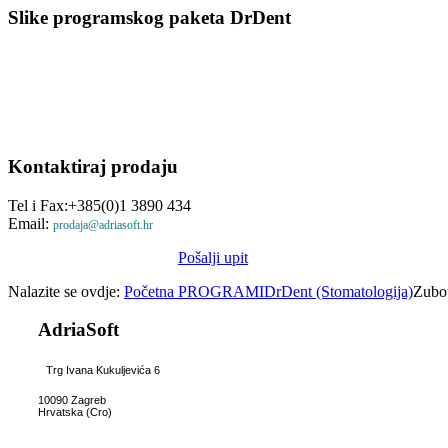
Slike
programskog paketa DrDent
Kontaktiraj
prodaju
Tel i Fax:+385(0)1 3890 434
Email:
prodaja@adriasoft.hr
Pošalji upit
Nalazite se ovdje:
Početna
PROGRAMI
DrDent (Stomatologija)
Zubot
AdriaSoft
Trg Ivana Kukuljevića 6
10090 Zagreb
Hrvatska (Cro)