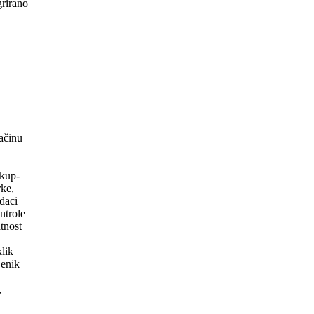
rirano
načinu
ckup-
rke,
daci
ntrole
tnost
klik
jenik
,