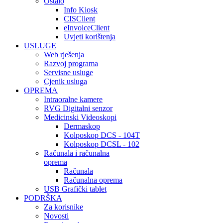
Ostalo
Info Kiosk
CISClient
eInvoiceClient
Uvjeti korištenja
USLUGE
Web rješenja
Razvoj programa
Servisne usluge
Cjenik usluga
OPREMA
Intraoralne kamere
RVG Digitalni senzor
Medicinski Videoskopi
Dermaskop
Kolposkop DCS - 104T
Kolposkop DCSL - 102
Računala i računalna
oprema
Računala
Računalna oprema
USB Grafički tablet
PODRŠKA
Za korisnike
Novosti