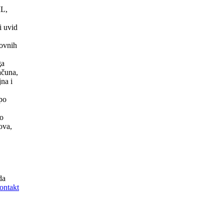
ML,
i uvid
lovnih
ga
ačuna,
jna i
 po
ko
kova,
da
kontakt