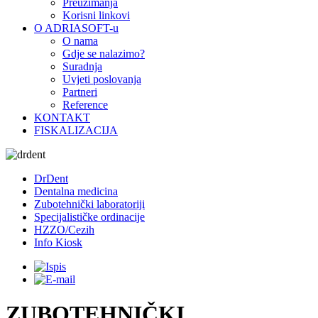
Preuzimanja
Korisni linkovi
O ADRIASOFT-u
O nama
Gdje se nalazimo?
Suradnja
Uvjeti poslovanja
Partneri
Reference
KONTAKT
FISKALIZACIJA
DrDent
Dentalna medicina
Zubotehnički laboratoriji
Specijalističke ordinacije
HZZO/Cezih
Info Kiosk
ZUBOTEHNIČKI