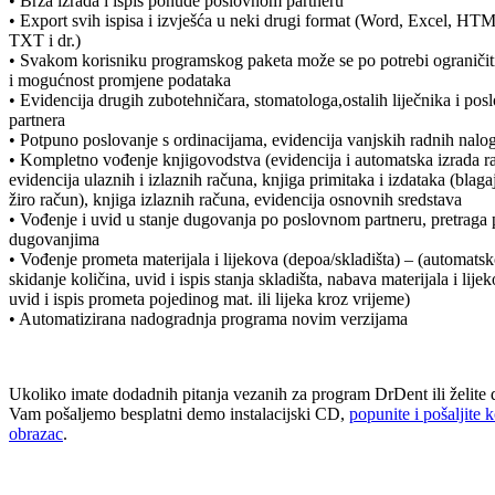
• Brza izrada i ispis ponude poslovnom partneru
• Export svih ispisa i izvješća u neki drugi format (Word, Excel, HT
TXT i dr.)
• Svakom korisniku programskog paketa može se po potrebi ograničit
i mogućnost promjene podataka
• Evidencija drugih zubotehničara, stomatologa,ostalih liječnika i pos
partnera
• Potpuno poslovanje s ordinacijama, evidencija vanjskih radnih nalo
• Kompletno vođenje knjigovodstva (evidencija i automatska izrada r
evidencija ulaznih i izlaznih računa, knjiga primitaka i izdataka (blaga
žiro račun), knjiga izlaznih računa, evidencija osnovnih sredstava
• Vođenje i uvid u stanje dugovanja po poslovnom partneru, pretraga
dugovanjima
• Vođenje prometa materijala i lijekova (depoa/skladišta) – (automats
skidanje količina, uvid i ispis stanja skladišta, nabava materijala i lije
uvid i ispis prometa pojedinog mat. ili lijeka kroz vrijeme)
• Automatizirana nadogradnja programa novim verzijama
Ukoliko imate dodadnih pitanja vezanih za program DrDent ili želite 
Vam pošaljemo besplatni demo instalacijski CD,
popunite i pošaljite 
obrazac
.