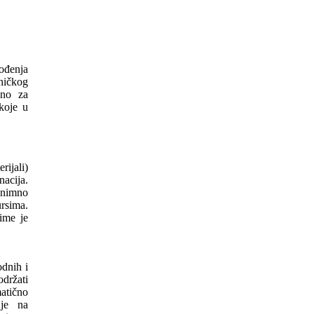
ođenja
ničkog
dno za
 koje u
rijali)
acija.
iznimno
rsima.
ime je
dnih i
održati
atično
 je na