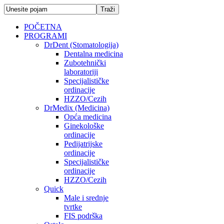
POČETNA
PROGRAMI
DrDent (Stomatologija)
Dentalna medicina
Zubotehnički
laboratoriji
Specijalističke
ordinacije
HZZO/Cezih
DrMedix (Medicina)
Opća medicina
Ginekološke
ordinacije
Pedijatrijske
ordinacije
Specijalističke
ordinacije
HZZO/Cezih
Quick
Male i srednje
tvrtke
FIS podrška