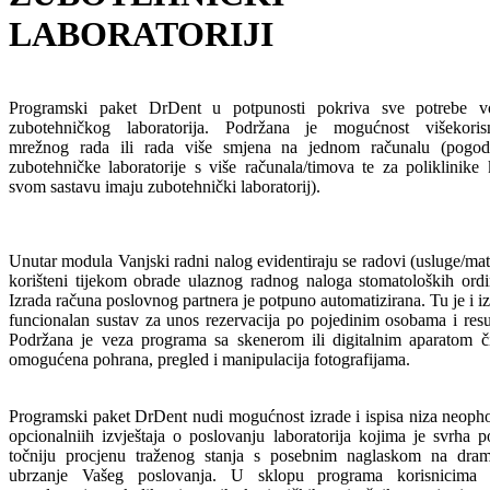
LABORATORIJI
Programski paket DrDent u potpunosti pokriva sve potrebe v
zubotehničkog laboratorija. Podržana je mogućnost višekoris
mrežnog rada ili rada više smjena na jednom računalu (pogo
zubotehničke laboratorije s više računala/timova te za poliklinike
svom sastavu imaju zubotehnički laboratorij).
Unutar modula Vanjski radni nalog evidentiraju se radovi (usluge/mate
korišteni tijekom obrade ulaznog radnog naloga stomatoloških ordin
Izrada računa poslovnog partnera je potpuno automatizirana. Tu je i 
funcionalan sustav za unos rezervacija po pojedinim osobama i resu
Podržana je veza programa sa skenerom ili digitalnim aparatom č
omogućena pohrana, pregled i manipulacija fotografijama.
Programski paket DrDent nudi mogućnost izrade i ispisa niza neopho
opcionalniih izvještaja o poslovanju laboratorija kojima je svrha p
točniju procjenu traženog stanja s posebnim naglaskom na dram
ubrzanje Vašeg poslovanja. U sklopu programa korisnicima