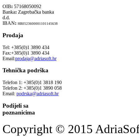
OIB
:
57168050092
Banka
:
Zagrebačka banka
d.d.
IBAN
:
HR0523600001101145638
Prodaja
Tel: +385(0)1 3890 434
Fax:+385(0)1 3890 434
Email:
prodaja@adriasoft.hr
Tehnička podrška
Telefon 1: +385(0)1 3818 190
Telefon 2: +385(0)1 3890 058
Email:
podrska@adriasoft.hr
Podijeli sa
poznanicima
Copyright © 2015 AdriaSoft