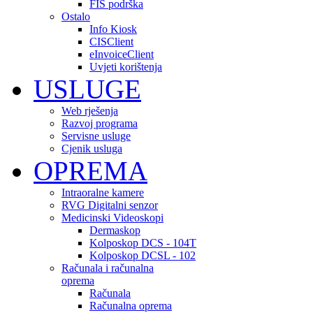
FIS podrška
Ostalo
Info Kiosk
CISClient
eInvoiceClient
Uvjeti korištenja
USLUGE
Web rješenja
Razvoj programa
Servisne usluge
Cjenik usluga
OPREMA
Intraoralne kamere
RVG Digitalni senzor
Medicinski Videoskopi
Dermaskop
Kolposkop DCS - 104T
Kolposkop DCSL - 102
Računala i računalna
oprema
Računala
Računalna oprema