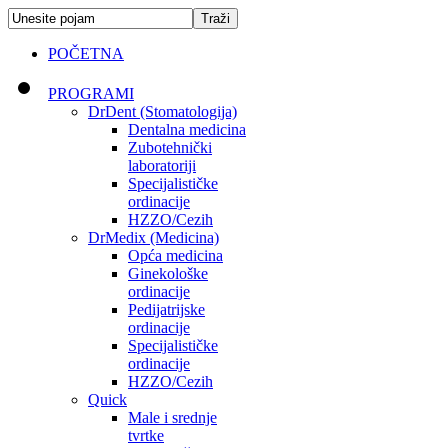
POČETNA
PROGRAMI
DrDent (Stomatologija)
Dentalna medicina
Zubotehnički
laboratoriji
Specijalističke
ordinacije
HZZO/Cezih
DrMedix (Medicina)
Opća medicina
Ginekološke
ordinacije
Pedijatrijske
ordinacije
Specijalističke
ordinacije
HZZO/Cezih
Quick
Male i srednje
tvrtke