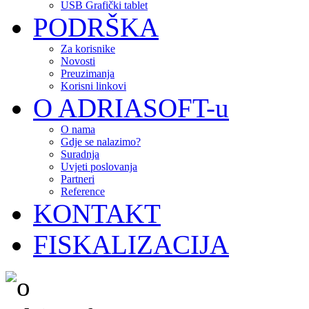
USB Grafički tablet
PODRŠKA
Za korisnike
Novosti
Preuzimanja
Korisni linkovi
O ADRIASOFT-u
O nama
Gdje se nalazimo?
Suradnja
Uvjeti poslovanja
Partneri
Reference
KONTAKT
FISKALIZACIJA