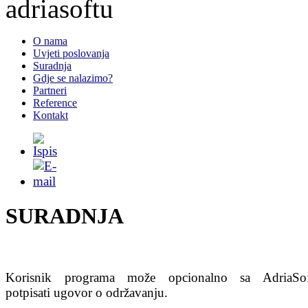
O nama
Uvjeti poslovanja
Suradnja
Gdje se nalazimo?
Partneri
Reference
Kontakt
SURADNJA
Korisnik programa može opcionalno sa AdriaSo
potpisati ugovor o održavanju.