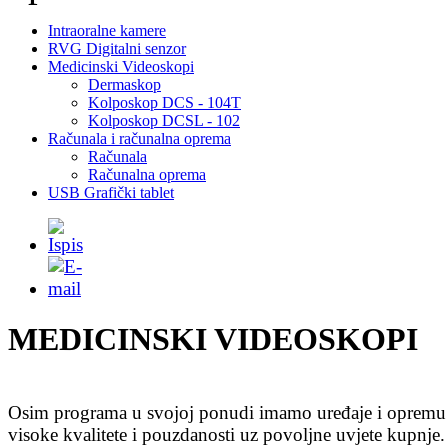
Intraoralne kamere
RVG Digitalni senzor
Medicinski Videoskopi
Dermaskop
Kolposkop DCS - 104T
Kolposkop DCSL - 102
Računala i računalna oprema
Računala
Računalna oprema
USB Grafički tablet
MEDICINSKI VIDEOSKOPI
Osim programa u svojoj ponudi imamo uređaje i opremu
visoke kvalitete i pouzdanosti uz povoljne uvjete kupnje.