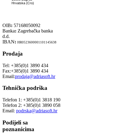
Hrvatska (Cro)
OIB
:
57168050092
Banka
:
Zagrebačka banka
d.d.
IBAN
:
HR0523600001101145638
Prodaja
Tel: +385(0)1 3890 434
Fax:+385(0)1 3890 434
Email:
prodaja@adriasoft.hr
Tehnička podrška
Telefon 1: +385(0)1 3818 190
Telefon 2: +385(0)1 3890 058
Email:
podrska@adriasoft.hr
Podijeli sa
poznanicima