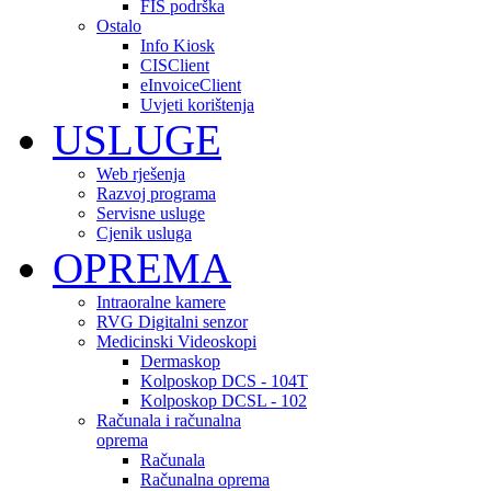
FIS podrška
Ostalo
Info Kiosk
CISClient
eInvoiceClient
Uvjeti korištenja
USLUGE
Web rješenja
Razvoj programa
Servisne usluge
Cjenik usluga
OPREMA
Intraoralne kamere
RVG Digitalni senzor
Medicinski Videoskopi
Dermaskop
Kolposkop DCS - 104T
Kolposkop DCSL - 102
Računala i računalna
oprema
Računala
Računalna oprema