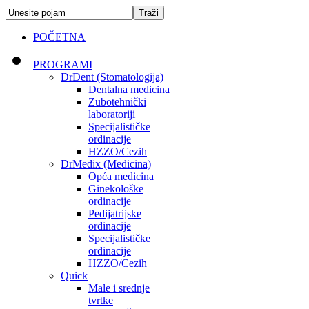
POČETNA
PROGRAMI
DrDent (Stomatologija)
Dentalna medicina
Zubotehnički
laboratoriji
Specijalističke
ordinacije
HZZO/Cezih
DrMedix (Medicina)
Opća medicina
Ginekološke
ordinacije
Pedijatrijske
ordinacije
Specijalističke
ordinacije
HZZO/Cezih
Quick
Male i srednje
tvrtke