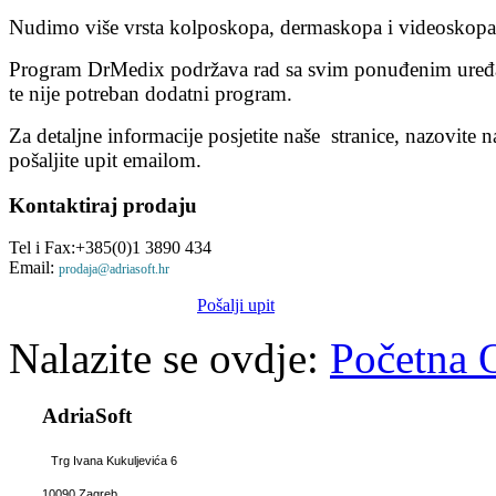
Nudimo više vrsta kolposkopa, dermaskopa i videoskopa
Program DrMedix podržava rad sa svim ponuđenim uređ
te nije potreban dodatni program.
Za detaljne informacije posjetite naše stranice, nazovite na
pošaljite upit emailom.
Kontaktiraj
prodaju
Tel i Fax:+385(0)1 3890 434
Email:
prodaja@adriasoft.hr
Pošalji upit
Nalazite se ovdje:
Početna
AdriaSoft
Trg Ivana Kukuljevića 6
10090 Zagreb