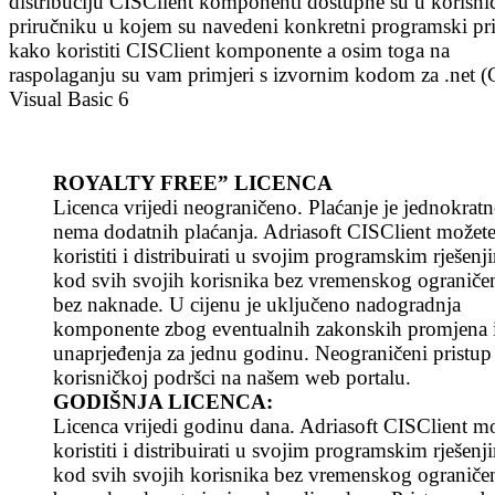
distribuciju CISClient komponenti dostupne su u korisn
priručniku u kojem su navedeni konkretni programski pri
kako koristiti CISClient komponente a osim toga na
raspolaganju su vam primjeri s izvornim kodom za .net (
Visual Basic 6
ROYALTY FREE” LICENCA
Licenca vrijedi neograničeno. Plaćanje je jednokratn
nema dodatnih plaćanja. Adriasoft CISClient možet
koristiti i distribuirati u svojim programskim rješenj
kod svih svojih korisnika bez vremenskog ograničen
bez naknade. U cijenu je uključeno nadogradnja
komponente zbog eventualnih zakonskih promjena 
unaprjeđenja za jednu godinu. Neograničeni pristu
korisničkoj podršci na našem web portalu.
GODIŠNJA LICENCA:
Licenca vrijedi godinu dana. Adriasoft CISClient m
koristiti i distribuirati u svojim programskim rješenj
kod svih svojih korisnika bez vremenskog ograničen