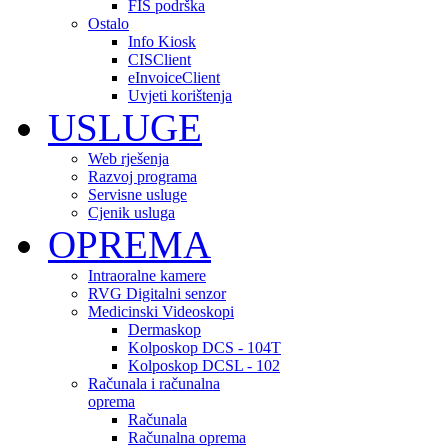
FIS podrška
Ostalo
Info Kiosk
CISClient
eInvoiceClient
Uvjeti korištenja
USLUGE
Web rješenja
Razvoj programa
Servisne usluge
Cjenik usluga
OPREMA
Intraoralne kamere
RVG Digitalni senzor
Medicinski Videoskopi
Dermaskop
Kolposkop DCS - 104T
Kolposkop DCSL - 102
Računala i računalna
oprema
Računala
Računalna oprema