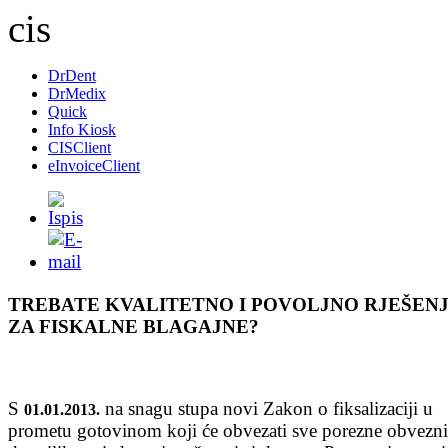
DrDent
DrMedix
Quick
Info Kiosk
CISClient
eInvoiceClient
TREBATE KVALITETNO I POVOLJNO RJEŠEN
ZA FISKALNE BLAGAJNE?
S
na snagu stupa novi Zakon o fiksalizaciji u
01.01.2013.
prometu gotovinom koji će obvezati sve porezne obvezn