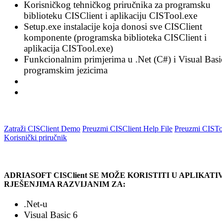
Korisničkog tehničkog priručnika za programsku
biblioteku CISClient i aplikaciju CISTool.exe
Setup.exe instalacije koja donosi sve CISClient
komponente (programska biblioteka CISClient i
aplikacija CISTool.exe)
Funkcionalnim primjerima u .Net (C#) i Visual Basi
programskim jezicima
Zatraži CISClient Demo
Preuzmi CISClient Help File
Preuzmi CISTo
Korisnički priručnik
ADRIASOFT CISClient SE MOŽE KORISTITI U APLIKAT
RJEŠENJIMA RAZVIJANIM ZA:
.Net-u
Visual Basic 6