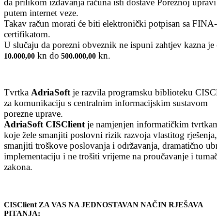
da prilikom izdavanja računa isti dostave Poreznoj upravi
putem internet veze.
Takav račun morati će biti elektronički potpisan sa FINA
certifikatom.
U slučaju da porezni obveznik ne ispuni zahtjev kazna je
kn do
kn.
10.000,00
500.000,00
Tvrtka
AdriaSoft
je razvila programsku biblioteku CISCl
za komunikaciju s centralnim informacijskim sustavom
porezne uprave.
AdriaSoft CISClient
je namjenjen informatičkim tvrtka
koje žele smanjiti poslovni rizik razvoja vlastitog rješenja,
smanjiti troškove poslovanja i održavanja, dramatično ubr
implementaciju i ne trošiti vrijeme na proučavanje i tuma
zakona.
CISClient ZA VAS NA JEDNOSTAVAN NAČIN RJEŠAVA
PITANJA: