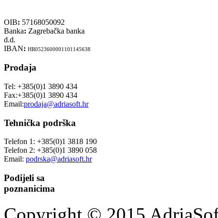
OIB
:
57168050092
Banka
:
Zagrebačka banka
d.d.
IBAN
:
HR0523600001101145638
Prodaja
Tel: +385(0)1 3890 434
Fax:+385(0)1 3890 434
Email:
prodaja@adriasoft.hr
Tehnička podrška
Telefon 1: +385(0)1 3818 190
Telefon 2: +385(0)1 3890 058
Email:
podrska@adriasoft.hr
Podijeli sa
poznanicima
Copyright © 2015 AdriaSoft