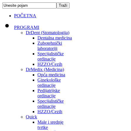
POČETNA
PROGRAMI
DrDent (Stomatologija)
Dentalna medicina
Zubotehnički
laboratoriji
Specijalističke
ordinacije
HZZO/Cezih
DrMedix (Medicina)
Opća medicina
Ginekološke
ordinacije
Pedijatrijske
ordinacije
Specijalističke
ordinacije
HZZO/Cezih
Quick
Male i srednje
tvrtke