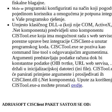
fiskalne blagajne.
programski konfigurirati na način koji pogod
Može se
pojedinom korisniku a omogućena je potpuna integr
u Vaše programsko rješenje.
Umjesto klasičnog DLL-a (koji nije COM, ActiveX, 
.Net komponenta) predvidjeli smo komponentu
CISTool.exe koja ima mogućnost rada s web servi
porezne uprave bez integracije CISClient-a unutar
programskog koda. CISCTool.exe se poziva kao
command line tool s odgovarajućim argumentima.
Argumenti predstavljaju podatke računa dok bi
konstantne podatke (OIB tvrtke, URL web servisa, ..
držali u inicijalizacijskoj datoteci (ini file). CISTool.
će parsirati primjene argumente i prosljeđivati ih
CISClient.dll (.Net komponenta). Upute za korišten
CISTool.exe-a možete pronaći
ovdje
.
ADRIASOFT CISClient PAKET SASTOJI SE OD: