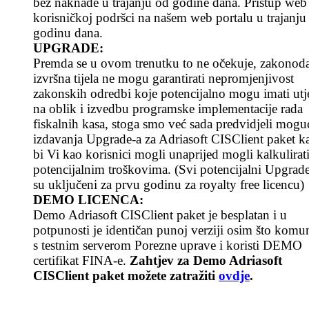
bez naknade u trajanju od godine dana. Pristup web
korisničkoj podršci na našem web portalu u trajanju
godinu dana.
UPGRADE:
Premda se u ovom trenutku to ne očekuje, zakonoda
izvršna tijela ne mogu garantirati nepromjenjivost
zakonskih odredbi koje potencijalno mogu imati utj
na oblik i izvedbu programske implementacije rada
fiskalnih kasa, stoga smo već sada predvidjeli mogu
izdavanja Upgrade-a za Adriasoft CISClient paket k
bi Vi kao korisnici mogli unaprijed mogli kalkulirati
potencijalnim troškovima. (Svi potencijalni Upgrad
su uključeni za prvu godinu za royalty free licencu)
DEMO LICENCA:
Demo Adriasoft CISClient paket je besplatan i u
potpunosti je identičan punoj verziji osim što komun
s testnim serverom Porezne uprave i koristi DEMO
certifikat FINA-e.
Zahtjev za Demo Adriasoft
CISClient paket možete zatražiti
ovdje
.