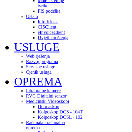
Male i srednje
tvrtke
FIS podrška
Ostalo
Info Kiosk
CISClient
eInvoiceClient
Uvjeti korištenja
USLUGE
Web rješenja
Razvoj programa
Servisne usluge
Cjenik usluga
OPREMA
Intraoralne kamere
RVG Digitalni senzor
Medicinski Videoskopi
Dermaskop
Kolposkop DCS - 104T
Kolposkop DCSL - 102
Računala i računalna
oprema