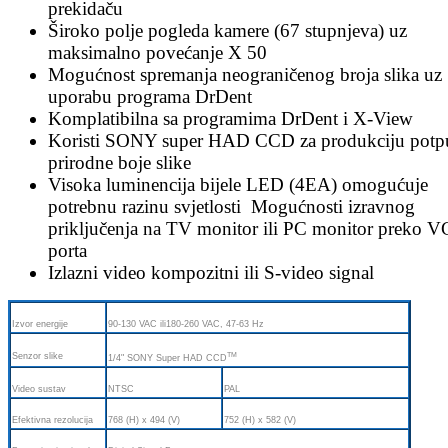
prekidaču
Široko polje pogleda kamere (67 stupnjeva) uz
maksimalno povećanje X 50
Mogućnost spremanja neograničenog broja slika uz
uporabu programa DrDent
Komplatibilna sa programima DrDent i X-View
Koristi SONY super HAD CCD za produkciju pot
prirodne boje slike
Visoka luminencija bijele LED (4EA) omogućuje
potrebnu razinu svjetlosti Mogućnosti izravnog
priključenja na TV monitor ili PC monitor preko 
porta
Izlazni video kompozitni ili S-video signal
Izvor energije
90-130 VAC ili180-260 VAC, 47-63 Hz
TM
Senzor slike
1/4" SONY Super HAD CCD
Video sustav
NTSC
PAL
Efektivna rezolucija
768 (H) x 494 (V)
752 (H) x 582 (V)