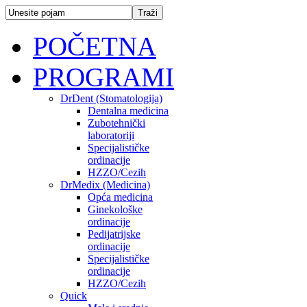
POČETNA
PROGRAMI
DrDent (Stomatologija)
Dentalna medicina
Zubotehnički
laboratoriji
Specijalističke
ordinacije
HZZO/Cezih
DrMedix (Medicina)
Opća medicina
Ginekološke
ordinacije
Pedijatrijske
ordinacije
Specijalističke
ordinacije
HZZO/Cezih
Quick