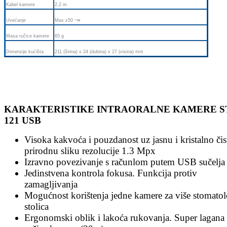
Kabel kamere
2,2 m
Uvećanje
Max x50 ~∞
Masa ručice kamere
65 g
Dimenzije kućišta
211 (širina) x 24 (dubina) x 27 (visina) mm
KARAKTERISTIKE INTRAORALNE KAMERE S
121 USB
Visoka kakvoća i pouzdanost uz jasnu i kristalno čis
prirodnu sliku rezolucije 1.3 Mpx
Izravno povezivanje s računlom putem USB sučelja
Jedinstvena kontrola fokusa. Funkcija protiv
zamagljivanja
Mogućnost korištenja jedne kamere za više stomatol
stolica
Ergonomski oblik i lakoća rukovanja. Super lagana