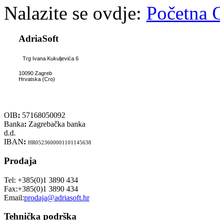
Nalazite se ovdje:
Početna
AdriaSoft
Trg Ivana Kukuljevića 6
10090 Zagreb
Hrvatska (Cro)
OIB
:
57168050092
Banka
:
Zagrebačka banka
d.d.
IBAN
:
HR0523600001101145638
Prodaja
Tel: +385(0)1 3890 434
Fax:+385(0)1 3890 434
Email:
prodaja@adriasoft.hr
Tehnička podrška