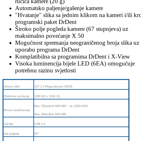
ručica kamere (20 g)
Automatsko paljenje/gašenje kamere
"Hvatanje" slika sa jednim klikom na kameri i/ili kr
programski paket DrDent
Široko polje pogleda kamere (67 stupnjeva) uz
maksimalno povećanje X 50
Mogućnost spremanja neograničenog broja slika uz
uporabu programa DrDent
Komplatibilna sa programima DrDent i X-View
Visoka luminencija bijele LED (6EA) omogućuje
potrebnu razinu svjetlosti
Senzor slike
1/4" 1.3 Mega piksela CMOS
Efektivna rezolucija
1280 (H) x 1024 (V)
Max 15fps@od 640×480 ~ do 1280×1024
Brzina osvježavanja
Max 30fps@do 640×480
Sučelje
USB 2.0
Kut pogleda
67º