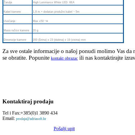
Žarulja
High Luminance White LED: 6EA
Kabel kamere
1,8 m + dodatan produžni kabel ~ 5m
Uvećanje
Max x50 ~∞
Masa ručice kamere
20 g
Dimenzije kamere
200 (širina) x 23 (dubina) x 19 (visina) mm
Za sve ostale informacije o našoj ponudi molimo Vas da
se obratite. Popunite
ili nas kontaktirajte izra
kontakt obrazac
Kontaktiraj
prodaju
Tel i Fax:+385(0)1 3890 434
Email:
prodaja@adriasoft.hr
Pošalji upit