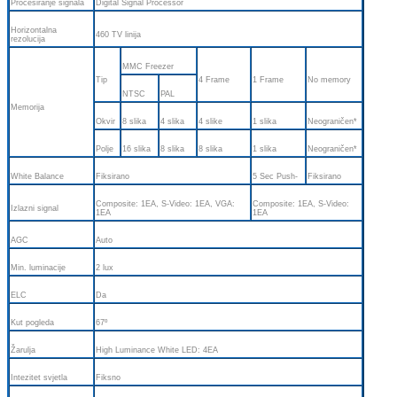
Procesiranje signala
Digital Signal Processor
Horizontalna
460 TV linija
rezolucija
MMC Freezer
Tip
4 Frame
1 Frame
No memory
NTSC
PAL
Memorija
Okvir
8 slika
4 slika
4 slike
1 slika
Neograničen*
Polje
16 slika
8 slika
8 slika
1 slika
Neograničen*
White Balance
Fiksirano
5 Sec Push-
Fiksirano
Composite: 1EA, S-Video: 1EA, VGA:
Composite: 1EA, S-Video:
Izlazni signal
1EA
1EA
AGC
Auto
Min. luminacije
2 lux
ELC
Da
Kut pogleda
67º
Žarulja
High Luminance White LED: 4EA
Intezitet svjetla
Fiksno